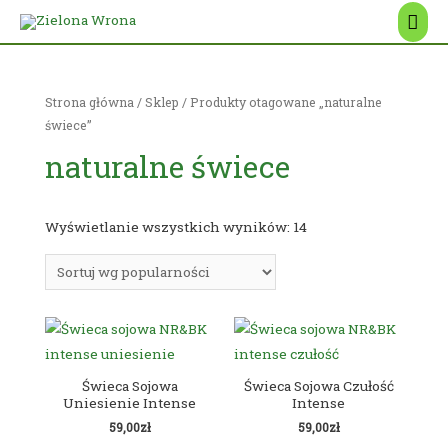
Mai
Men
Strona główna
/
Sklep
/ Produkty otagowane „naturalne
świece”
naturalne świece
Wyświetlanie wszystkich wyników: 14
Świeca Sojowa
Świeca Sojowa Czułość
Uniesienie Intense
Intense
59,00
zł
59,00
zł