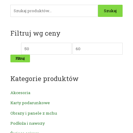
S
Szukaj
z
u
Filtruj wg ceny
k
a
j
:
Filtruj
Kategorie produktów
Akcesoria
Karty podarunkowe
Obrazy i panele z mchu
Podłoża i nawozy