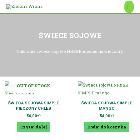
ŚWIECE SOJOWE
Naturalne świece sojowe NR&BK idealne na wieczory.
OUT OF STOCK
ŚWIECA SOJOWA SIMPLE
ŚWIECA SOJOWA SIMPLE
PIECZONY CHLEB
MANGO
54,00
zł
54,00
zł
Czytaj dalej
Dodaj do koszyka