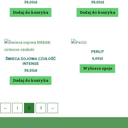
59,00
zł
59,00
zł
Dodaj do koszyka
Dodaj do koszyka
PERLIT
6,00
zł
ŚWIECA SOJOWA CZUŁOŚĆ
INTENSE
Wybierz opcje
59,00
zł
Dodaj do koszyka
←
1
2
3
→